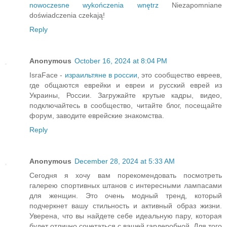
nowoczesne wykończenia wnętrz
Niezapomniane
doświadczenia czekają!
Reply
Anonymous
October 16, 2024 at 8:04 PM
IsraFace -
израильтяне в россии
, это сообщество евреев,
где общаются еврейки и евреи и русский еврей из
Украины, России. Загружайте крутые кадры, видео,
подключайтесь в сообщество, читайте блог, посещайте
форум, заводите еврейские знакомства.
Reply
Anonymous
December 28, 2024 at 5:33 AM
Сегодня я хочу вам порекомендовать посмотреть
галерею спортивных штанов с интересными лампасами
для женщин. Это очень модный тренд, который
подчеркнет вашу стильность и активный образ жизни.
Уверена, что вы найдете себе идеальную пару, которая
будет отлично сочетаться с вашей гардеробной. Для того