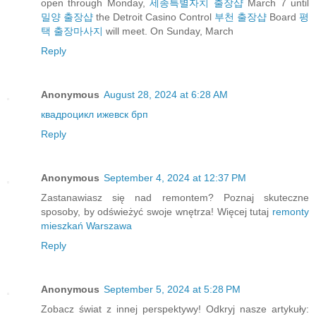
open through Monday,
세종특별자치 출장샵
March 7 until
밀양 출장샵
the Detroit Casino Control
부천 출장샵
Board
평
택 출장마사지
will meet. On Sunday, March
Reply
Anonymous
August 28, 2024 at 6:28 AM
квадроцикл ижевск брп
Reply
Anonymous
September 4, 2024 at 12:37 PM
Zastanawiasz się nad remontem? Poznaj skuteczne
sposoby, by odświeżyć swoje wnętrza! Więcej tutaj
remonty
mieszkań Warszawa
Reply
Anonymous
September 5, 2024 at 5:28 PM
Zobacz świat z innej perspektywy! Odkryj nasze artykuły: