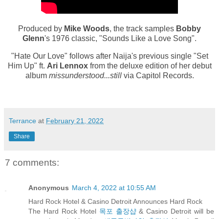
Produced by
Mike Woods
, the track samples
Bobby
Glenn
's 1976 classic, "Sounds Like a Love Song".
"Hate Our Love" follows after Naija's previous single "Set
Him Up" ft.
Ari Lennox
from the deluxe edition of her debut
album
missunderstood...still
via Capitol Records.
Terrance
at
February 21, 2022
Share
7 comments:
Anonymous
March 4, 2022 at 10:55 AM
Hard Rock Hotel & Casino Detroit Announces Hard Rock
The Hard Rock Hotel
목포 출장샵
& Casino Detroit will be